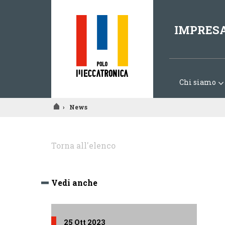
IMPRES
Chi siamo
›
News
Tu
sei
Torna all'elenco
qui
Vedi anche
25 Ott 2023