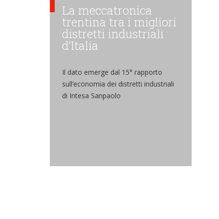
La meccatronica
trentina tra i migliori
distretti industriali
d’Italia
Il dato emerge dal 15° rapporto
sull’economia dei distretti industriali
di Intesa Sanpaolo