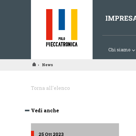
IMPRES
Chi siamo
›
News
Tu
sei
Torna all'elenco
qui
Vedi anche
25 Ott 2023