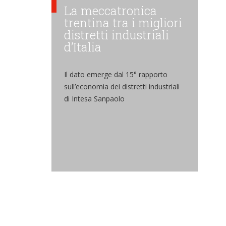
La meccatronica
trentina tra i migliori
distretti industriali
d’Italia
Il dato emerge dal 15° rapporto
sull’economia dei distretti industriali
di Intesa Sanpaolo