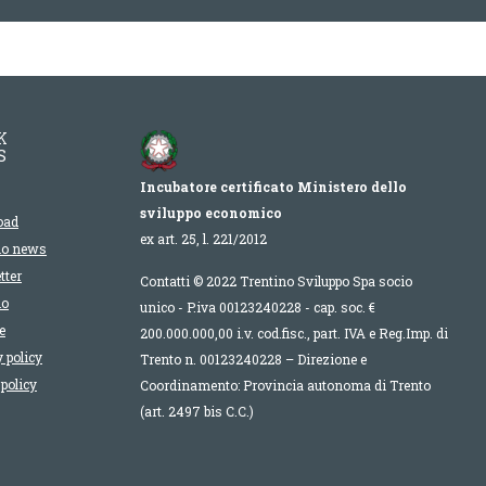
K
S
Incubatore certificato Ministero dello
sviluppo economico
oad
ex art. 25, l. 221/2012
io news
tter
Contatti © 2022 Trentino Sviluppo Spa socio
lo
unico - P.iva 00123240228 - cap. soc. €
e
200.000.000,00 i.v. cod.fisc., part. IVA e Reg.Imp. di
 policy
Trento n. 00123240228 – Direzione e
policy
Coordinamento: Provincia autonoma di Trento
(art. 2497 bis C.C.)