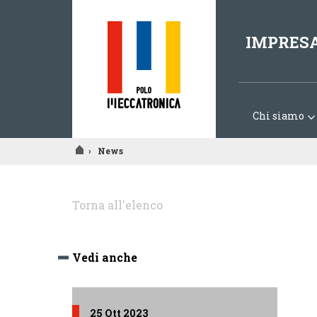
IMPRES
Chi siamo
›
News
Tu
sei
Torna all'elenco
qui
Vedi anche
25 Ott 2023