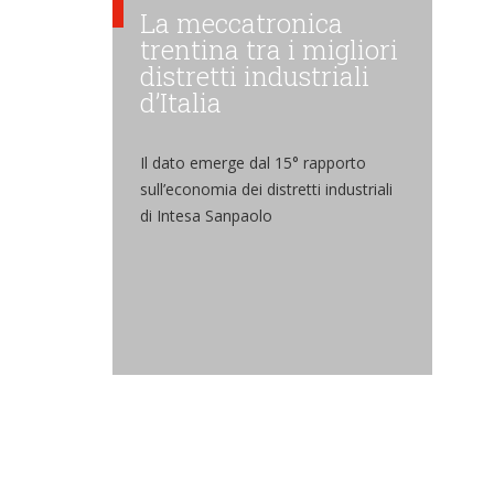
La meccatronica
trentina tra i migliori
distretti industriali
d’Italia
Il dato emerge dal 15° rapporto
sull’economia dei distretti industriali
di Intesa Sanpaolo