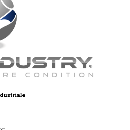
ndustriale
ati