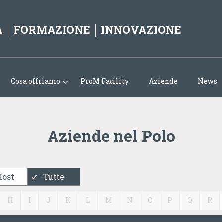
Jump to navigation
A
FORMAZIONE
INNOVAZIONE
Cosa offriamo
ProM Facility
Aziende
News
Aziende nel Polo
Host
-Tutte-
H
I
J
K
L
M
N
O
P
Q
R