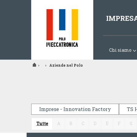
IMPRES
Chi siamo
›
›
Aziende nel Polo
Tu
sei
qui
Imprese - Innovation Factory
TS 
Tutte
A
B
C
D
E
F
G