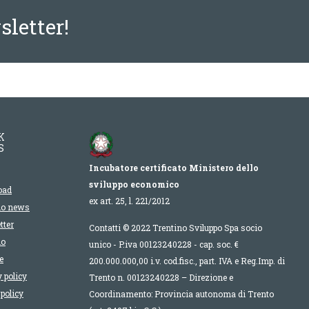
sletter!
K
S
Incubatore certificato Ministero dello
sviluppo economico
oad
ex art. 25, l. 221/2012
io news
tter
Contatti © 2022 Trentino Sviluppo Spa socio
lo
unico - P.iva 00123240228 - cap. soc. €
e
200.000.000,00 i.v. cod.fisc., part. IVA e Reg.Imp. di
 policy
Trento n. 00123240228 – Direzione e
policy
Coordinamento: Provincia autonoma di Trento