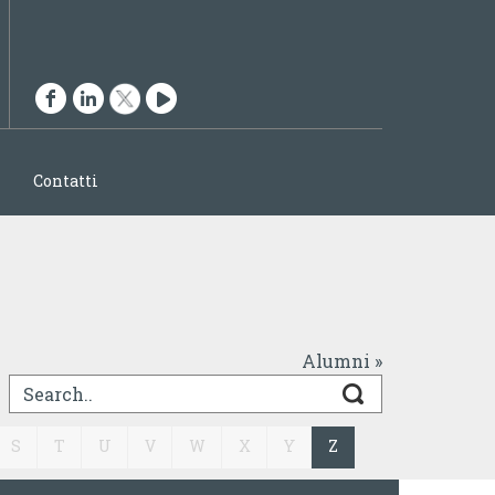
ENGLISH
ITALIANO
Contatti
Alumni »
S
T
U
V
W
X
Y
Z