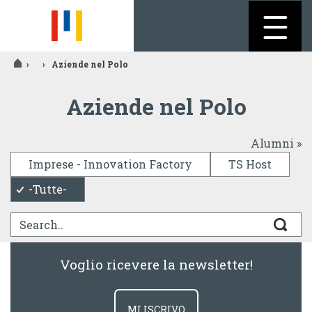
Jump to navigation
›
›
Aziende nel Polo
Tu
Aziende nel Polo
sei
qui
Alumni »
Imprese - Innovation Factory
TS Host
-Tutte-
Voglio ricevere la newsletter!
MI ISCRIVO